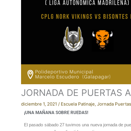
JORNADA DE PUERTAS AB
diciembre 1, 2021
/
Escuela Patinaje
,
Jornada Puertas
¡UNA MAÑANA SOBRE RUEDAS!
El pasado sábado 27 tuvimos una nueva jornada de puert