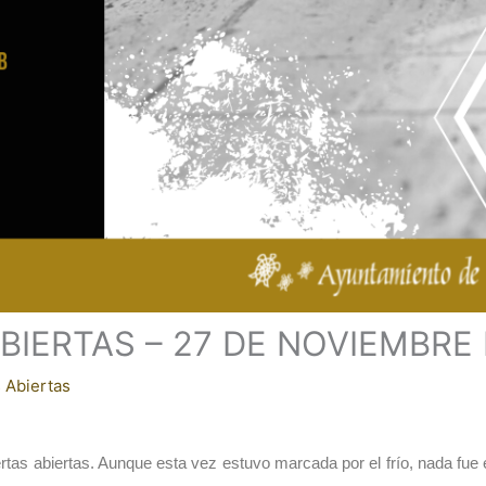
IERTAS – 27 DE NOVIEMBRE 
 Abiertas
as abiertas. Aunque esta vez estuvo marcada por el frío, nada fue 